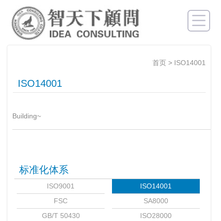
首页
>
ISO14001
ISO14001
Building~
标准化体系
ISO9001
ISO14001
FSC
SA8000
GB/T 50430
ISO28000