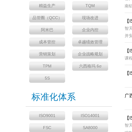
精益生产
TQM
南铝
品管圈（QCC）
现场改进
【I
智
阿米巴
企业内控
并安
成本管控
卓越绩效管理
【I
营销策划
企业战略规划
课程背
TPM
六西格玛 6σ
【I
5S
智
标准化体系
广西
智天
ISO9001
ISO14001
【I
智
FSC
SA8000