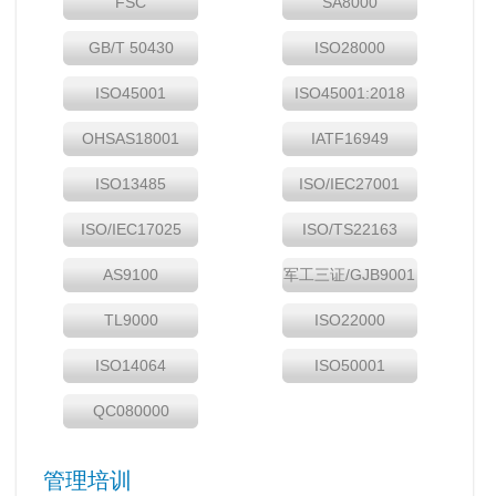
FSC
SA8000
GB/T 50430
ISO28000
ISO45001
ISO45001:2018
OHSAS18001
IATF16949
ISO13485
ISO/IEC27001
ISO/IEC17025
ISO/TS22163
AS9100
军工三证/GJB9001
TL9000
ISO22000
ISO14064
ISO50001
QC080000
管理培训