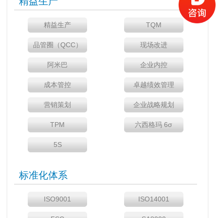
精益生产
精益生产
TQM
品管圈（QCC）
现场改进
阿米巴
企业内控
成本管控
卓越绩效管理
营销策划
企业战略规划
TPM
六西格玛 6σ
5S
标准化体系
ISO9001
ISO14001