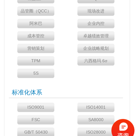
品管圈（QCC）
现场改进
阿米巴
企业内控
成本管控
卓越绩效管理
营销策划
企业战略规划
TPM
六西格玛 6σ
5S
标准化体系
ISO9001
ISO14001
FSC
SA8000
GB/T 50430
ISO28000