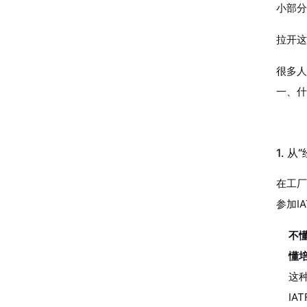
小部分
拉开这
很多人
一、什
1. 
在工厂
参加I
不
懂
这
IA