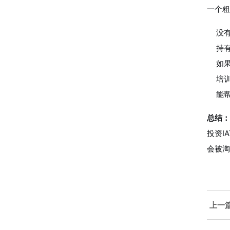
一个粗
没
持有
如
培
能
总结：
投资I
会被淘
上一