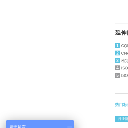
延伸
1
C
2
C
3
检
4
IS
5
IS
热门标
行业
请您留言