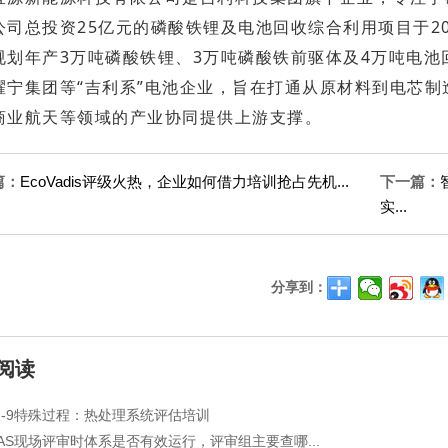
公司总投资25亿元的磷酸铁锂及电池回收综合利用项目于20
规划年产3万吨磷酸铁锂、3万吨磷酸铁前驱体及4万吨电
耀宁集团等“吉利系”电池企业，旨在打通从原材料到电芯
商业航天等领域的产业协同提供上游支撑。
篇：
EcoVadis评级火热，企业如何借力培训抢占先机...
下一篇：
实...
分享到：
阅读
QI-9特殊过程：热处理系统评估培训
NAS现场评审时体系是否有效运行，评审组主要查哪...