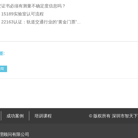
定证书必须有测量不确定度信息吗？
O 15189实验室认可流程
O 22163认证：轨道交通行业的“黄金门票”...
签:
新闻
成功案例
培训课程
© 版权所有 深圳市智天下管
理顾问有限公司