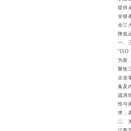
提供
全链
全三
降低
一、
“IS
为政
聚焦
企业
备及
战演
性与
求，
二、
江西