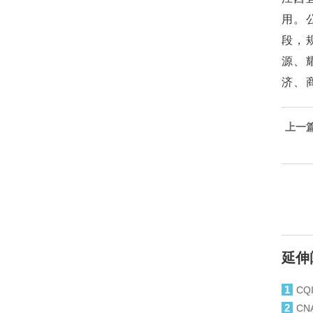
用。
段，
源、
济、
上一
延伸
1
C
2
C