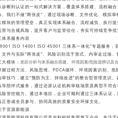
从诊断到认证的一站式解决方案，覆盖体系搭建、流程融合
条。我们不做“两张皮”，通过现场诊断、文件优化、模拟
审
大模块的管理壁垒，真正实现体系融合、流程减负、执行提
运营与合规风险，提升客户与监管信任，夯实可持续竞争优
三体系服务内容
O 9001 ISO 14001 ISO 45001 三体系一体化
、文件与实际“两张皮”、风险识别流于形式、内审走过场
三大模块：
、
差距分析与体系融合搭建
环境因素/危险源辨识及
掌握过程方法、风险思维、PDCA循环、环境因素识别、
内审技巧，建立“预防为主、持续改进”的整合型管理意识
练等陪伴式服务，通过还原认证机构审核场景及典型不符合
风险管控能力。通过本项目，企业可顺利通过三体系认证，
真正形成全员参与、协同高效的质量安全环保文化。
关于宜源新能源
宜源新能源科技有限公司是吉利科技集团旗下企业，专注于