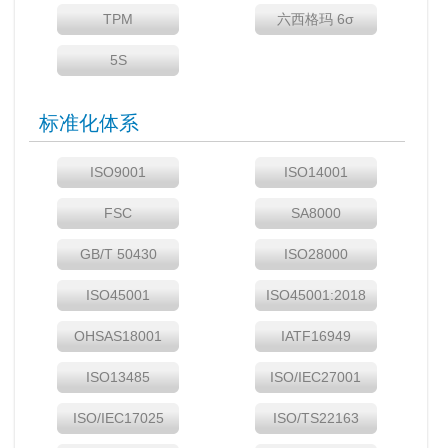
TPM
六西格玛 6σ
5S
标准化体系
ISO9001
ISO14001
FSC
SA8000
GB/T 50430
ISO28000
ISO45001
ISO45001:2018
OHSAS18001
IATF16949
ISO13485
ISO/IEC27001
ISO/IEC17025
ISO/TS22163