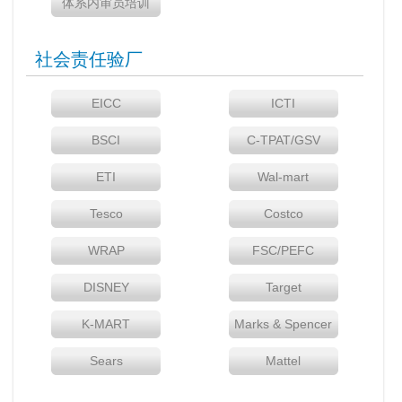
体系内审员培训
社会责任验厂
EICC
ICTI
BSCI
C-TPAT/GSV
ETI
Wal-mart
Tesco
Costco
WRAP
FSC/PEFC
DISNEY
Target
K-MART
Marks & Spencer
Sears
Mattel