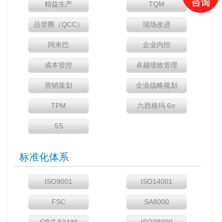
精益生产
TQM
品管圈（QCC）
现场改进
阿米巴
企业内控
成本管控
卓越绩效管理
营销策划
企业战略规划
TPM
六西格玛 6σ
5S
标准化体系
ISO9001
ISO14001
FSC
SA8000